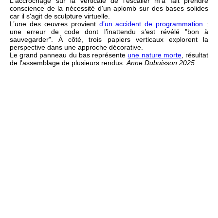
L'accrochage sur la verticale de l'escalier m'a fait prendre
conscience de la nécessité d'un aplomb sur des bases solides
car il s'agit de sculpture virtuelle.
L’une des œuvres provient
d’un accident de programmation
:
une erreur de code dont l’inattendu s’est révélé "bon à
sauvegarder". À côté, trois papiers verticaux explorent la
perspective dans une approche décorative.
Le grand panneau du bas représente
une nature morte
, résultat
de l’assemblage de plusieurs rendus.
Anne Dubuisson 2025